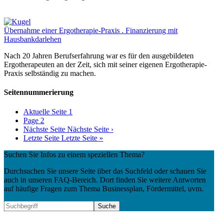
Übernahme einer Ergotherapie-Praxis . Finanzierung mit
Hausbankdarlehen
Nach 20 Jahren Berufserfahrung war es für den ausgebildeten
Ergotherapeuten an der Zeit, sich mit seiner eigenen Ergotherapie-
Praxis selbständig zu machen.
Seitennummerierung
Aktuelle Seite
1
Page
2
Nächste Seite
Nächste Seite ›
Letzte Seite
Letzte Seite »
Suchen Sie Infos zu einem speziellen Thema?
Durchsuchen Sie unsere Seite über das Suchfeld oder schauen Sie
auch in unseren FAQ-Bereich. Dort finden Sie weitere Antworten
auf häufige Fragen zum Thema Businessplan, Fördermittel, uvm.