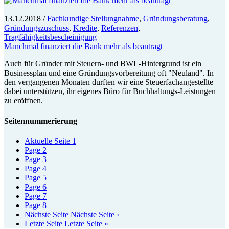
13.12.2018
/
Fachkundige Stellungnahme
,
Gründungsberatung
,
Gründungszuschuss
,
Kredite
,
Referenzen
,
Tragfähigkeitsbescheinigung
Manchmal finanziert die Bank mehr als beantragt
Auch für Gründer mit Steuern- und BWL-Hintergrund ist ein
Businessplan und eine Gründungsvorbereitung oft "Neuland". In
den vergangenen Monaten durften wir eine Steuerfachangestellte
dabei unterstützen, ihr eigenes Büro für Buchhaltungs-Leistungen
zu eröffnen.
Seitennummerierung
Aktuelle Seite
1
Page
2
Page
3
Page
4
Page
5
Page
6
Page
7
Page
8
Nächste Seite
Nächste Seite ›
Letzte Seite
Letzte Seite »