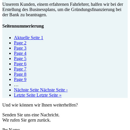
Unserem Kunden, einem erfahrenen Fahrlehrer, halfen wir bei der
Erstellung des Businessplans, um die Gründungsfinanzierung bei
der Bank zu beantragen.
Seitennummerierung
Aktuelle Seite
1
Page
2
Page
3
Page
4
Page
5
Page
6
Page
7
Page
8
Page
9
…
Nächste Seite
Nächste Seite ›
Letzte Seite
Letzte Seite »
Und wie können wir Ihnen weiterhelfen?
Senden Sie uns eine Nachricht.
Wir rufen Sie gern zurück.
Ihr Name