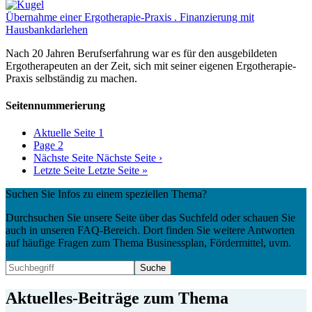
Übernahme einer Ergotherapie-Praxis . Finanzierung mit
Hausbankdarlehen
Nach 20 Jahren Berufserfahrung war es für den ausgebildeten
Ergotherapeuten an der Zeit, sich mit seiner eigenen Ergotherapie-
Praxis selbständig zu machen.
Seitennummerierung
Aktuelle Seite
1
Page
2
Nächste Seite
Nächste Seite ›
Letzte Seite
Letzte Seite »
Suchen Sie Infos zu einem speziellen Thema?
Durchsuchen Sie unsere Seite über das Suchfeld oder schauen Sie
auch in unseren FAQ-Bereich. Dort finden Sie weitere Antworten
auf häufige Fragen zum Thema Businessplan, Fördermittel, uvm.
Aktuelles-Beiträge zum Thema