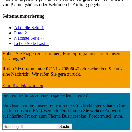
von Planungsbüros oder Behörden in Auftrag gegeben.
Seitennummerierung
Aktuelle Seite
1
Page
2
Nächste Seite
››
Letzte Seite
Last »
Haben Sie Fragen zu Terminen, Förderprogrammen oder unseren
Leistungen?
Rufen Sie uns an unter 07121 / 798060-0 oder schreiben Sie uns
eine Nachricht. Wir rufen Sie gern zurück.
Zum Kontaktformular
Suchen Sie Infos zu einem speziellen Thema?
Durchsuchen Sie unsere Seite über das Suchfeld oder schauen Sie
auch in unseren FAQ-Bereich. Dort finden Sie weitere Antworten
auf häufige Fragen zum Thema Businessplan, Fördermittel, uvm.