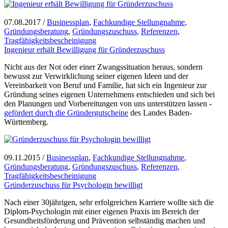
07.08.2017
/
Businessplan
,
Fachkundige Stellungnahme
,
Gründungsberatung
,
Gründungszuschuss
,
Referenzen
,
Tragfähigkeitsbescheinigung
Ingenieur erhält Bewilligung für Gründerzuschuss
Nicht aus der Not oder einer Zwangssituation heraus, sondern
bewusst zur Verwirklichung seiner eigenen Ideen und der
Vereinbarkeit von Beruf und Familie, hat sich ein Ingenieur zur
Gründung seines eigenen Unternehmens entschieden und sich bei
den Planungen und Vorbereitungen von uns unterstützen lassen -
gefördert durch die Gründergutscheine
des Landes Baden-
Württemberg.
09.11.2015
/
Businessplan
,
Fachkundige Stellungnahme
,
Gründungsberatung
,
Gründungszuschuss
,
Referenzen
,
Tragfähigkeitsbescheinigung
Gründerzuschuss für Psychologin bewilligt
Nach einer 30jährigen, sehr erfolgreichen Karriere wollte sich die
Diplom-Psychologin mit einer eigenen Praxis im Bereich der
Gesundheitsförderung und Prävention selbständig machen und