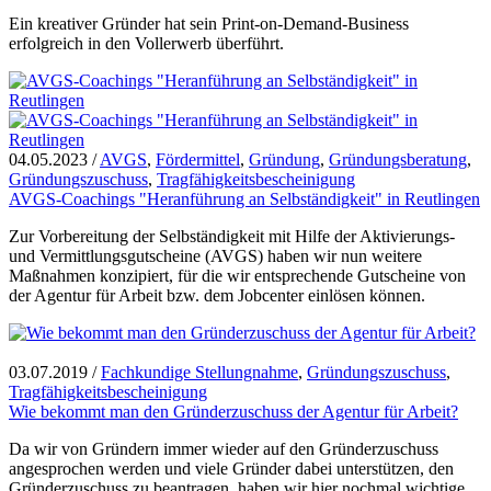
Ein kreativer Gründer hat sein Print-on-Demand-Business
erfolgreich in den Vollerwerb überführt.
04.05.2023
/
AVGS
,
Fördermittel
,
Gründung
,
Gründungsberatung
,
Gründungszuschuss
,
Tragfähigkeitsbescheinigung
AVGS-Coachings "Heranführung an Selbständigkeit" in Reutlingen
Zur Vorbereitung der Selbständigkeit mit Hilfe der Aktivierungs-
und Vermittlungsgutscheine (AVGS) haben wir nun weitere
Maßnahmen konzipiert, für die wir entsprechende Gutscheine von
der Agentur für Arbeit bzw. dem Jobcenter einlösen können.
03.07.2019
/
Fachkundige Stellungnahme
,
Gründungszuschuss
,
Tragfähigkeitsbescheinigung
Wie bekommt man den Gründerzuschuss der Agentur für Arbeit?
Da wir von Gründern immer wieder auf den Gründerzuschuss
angesprochen werden und viele Gründer dabei unterstützen, den
Gründerzuschuss zu beantragen, haben wir hier nochmal wichtige