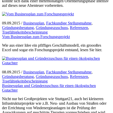
konnte sich dank einer mehrmonatigen Orientierungsphase intensiv
auf dieses neue Abenteuer vorbereiten.
09.09.2015
/
Businessplan
,
Fachkundige Stellungnahme
,
Gründungsberatung
,
Gründungszuschuss
,
Referenzen
,
Tragfähigkeitsbescheinigung
Vom Businessplan zum Forschungsprojekt
Wie aus einer Idee ein pfiffiges Geschäftsmodell, ein groooßes
Excel und sogar ein Forschungsprojekt entstand, lesen Sie hier.
08.09.2015
/
Businessplan
,
Fachkundige Stellungnahme
,
Gründungsberatung
,
Gründungszuschuss
,
Referenzen
,
Tragfähigkeitsbescheinigung
Businessplan und Gründerzuschuss für einen ökologischen
Gutachter
Nicht nur bei Großprojekten wie Stuttgart21, auch bei kleineren
Infrastrukturprojekte wie z.B. Neu- und Ausbau von Straßen oder
der Errichtung von Windenergieanlagen ist die Prüfung der
Auswirkungen auf geschützte Tierarten vorgeschrieben und wird