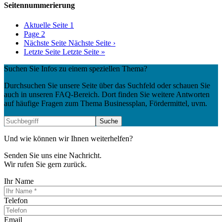
Seitennummerierung
Aktuelle Seite
1
Page
2
Nächste Seite
Nächste Seite ›
Letzte Seite
Letzte Seite »
Suchen Sie Infos zu einem speziellen Thema?
Durchsuchen Sie unsere Seite über das Suchfeld oder schauen Sie
auch in unseren FAQ-Bereich. Dort finden Sie weitere Antworten
auf häufige Fragen zum Thema Businessplan, Fördermittel, uvm.
Und wie können wir Ihnen weiterhelfen?
Senden Sie uns eine Nachricht.
Wir rufen Sie gern zurück.
Ihr Name
Telefon
Email