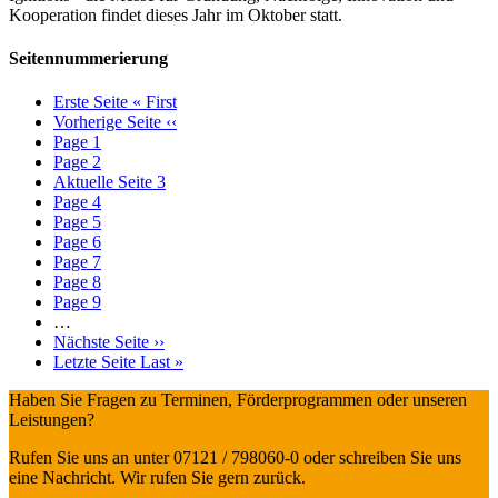
Kooperation findet dieses Jahr im Oktober statt.
Seitennummerierung
Erste Seite
« First
Vorherige Seite
‹‹
Page
1
Page
2
Aktuelle Seite
3
Page
4
Page
5
Page
6
Page
7
Page
8
Page
9
…
Nächste Seite
››
Letzte Seite
Last »
Haben Sie Fragen zu Terminen, Förderprogrammen oder unseren
Leistungen?
Rufen Sie uns an unter 07121 / 798060-0 oder schreiben Sie uns
eine Nachricht. Wir rufen Sie gern zurück.