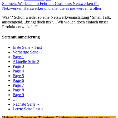
Startnetz-Werkstatt im Februar: Crashkurs Netzwerken für
Netzwerker, Herzwerker und alle, die es nie werden wollen
Was?? Schon wieder so eine Netzwerkveranstaltung? Small Talk,
anstrengend, „bringt doch nix“, „Wir wollen doch einfach unser
Produkt entwickeln!“ …
Seitennummerierung
Erste Seite
« First
Vorherige Seite
‹‹
Page
1
Aktuelle Seite
2
Page
3
Page
4
Page
5
Page
6
Page
7
Page
8
Page
9
…
Nächste Seite
››
Letzte Seite
Last »
Haben Sie Fragen zu Terminen, Förderprogrammen oder unseren