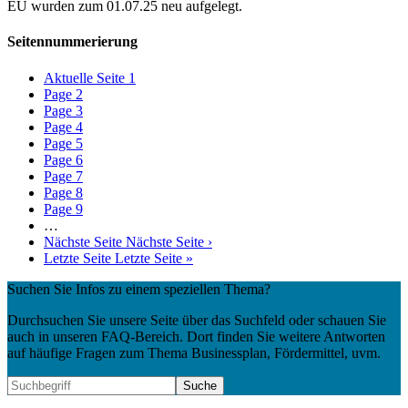
EU wurden zum 01.07.25 neu aufgelegt.
Seitennummerierung
Aktuelle Seite
1
Page
2
Page
3
Page
4
Page
5
Page
6
Page
7
Page
8
Page
9
…
Nächste Seite
Nächste Seite ›
Letzte Seite
Letzte Seite »
Suchen Sie Infos zu einem speziellen Thema?
Durchsuchen Sie unsere Seite über das Suchfeld oder schauen Sie
auch in unseren FAQ-Bereich. Dort finden Sie weitere Antworten
auf häufige Fragen zum Thema Businessplan, Fördermittel, uvm.