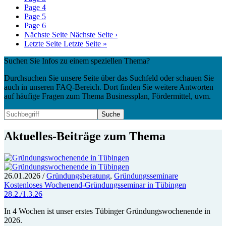
Page
4
Page
5
Page
6
Nächste Seite
Nächste Seite ›
Letzte Seite
Letzte Seite »
Suchen Sie Infos zu einem speziellen Thema?
Durchsuchen Sie unsere Seite über das Suchfeld oder schauen Sie
auch in unseren FAQ-Bereich. Dort finden Sie weitere Antworten
auf häufige Fragen zum Thema Businessplan, Fördermittel, uvm.
Aktuelles-Beiträge zum Thema
26.01.2026
/
Gründungsberatung
,
Gründungsseminare
Kostenloses Wochenend-Gründungsseminar in Tübingen
28.2./1.3.26
In 4 Wochen ist unser erstes Tübinger Gründungswochenende in
2026.