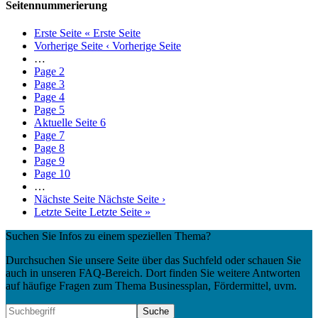
Seitennummerierung
Erste Seite
« Erste Seite
Vorherige Seite
‹ Vorherige Seite
…
Page
2
Page
3
Page
4
Page
5
Aktuelle Seite
6
Page
7
Page
8
Page
9
Page
10
…
Nächste Seite
Nächste Seite ›
Letzte Seite
Letzte Seite »
Suchen Sie Infos zu einem speziellen Thema?
Durchsuchen Sie unsere Seite über das Suchfeld oder schauen Sie
auch in unseren FAQ-Bereich. Dort finden Sie weitere Antworten
auf häufige Fragen zum Thema Businessplan, Fördermittel, uvm.