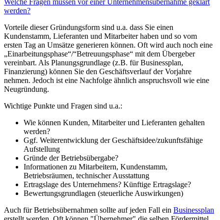
Welche Fragen müssen vor einer Unternehmensübernahme geklärt
werden?
Vorteile dieser Gründungsform sind u.a. dass Sie einen
Kundenstamm, Lieferanten und Mitarbeiter haben und so vom
ersten Tag an Umsätze generieren können. Oft wird auch noch eine
„Einarbeitungsphase“/“Betreuungsphase“ mit dem Übergeber
vereinbart. Als Planungsgrundlage (z.B. für Businessplan,
Finanzierung) können Sie den Geschäftsverlauf der Vorjahre
nehmen. Jedoch ist eine Nachfolge ähnlich anspruchsvoll wie eine
Neugründung.
Wichtige Punkte und Fragen sind u.a.:
Wie können Kunden, Mitarbeiter und Lieferanten gehalten
werden?
Ggf. Weiterentwicklung der Geschäftsidee/zukunftsfähige
Aufstellung
Gründe der Betriebsübergabe?
Informationen zu Mitarbeitern, Kundenstamm,
Betriebsräumen, technischer Ausstattung
Ertragslage des Unternehmens? Künftige Ertragslage?
Bewertungsgrundlagen (steuerliche Auswirkungen)
Auch für Betriebsübernahmen sollte auf jeden Fall ein
Businessplan
erstellt werden. Oft können "Übernehmer" die selben Fördermittel