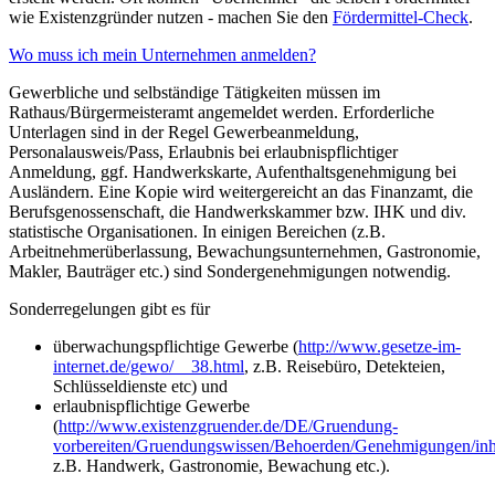
wie Existenzgründer nutzen - machen Sie den
Fördermittel-Check
.
Wo muss ich mein Unternehmen anmelden?
Gewerbliche und selbständige Tätigkeiten müssen im
Rathaus/Bürgermeisteramt angemeldet werden. Erforderliche
Unterlagen sind in der Regel Gewerbeanmeldung,
Personalausweis/Pass, Erlaubnis bei erlaubnispflichtiger
Anmeldung, ggf. Handwerkskarte, Aufenthaltsgenehmigung bei
Ausländern. Eine Kopie wird weitergereicht an das Finanzamt, die
Berufsgenossenschaft, die Handwerkskammer bzw. IHK und div.
statistische Organisationen. In einigen Bereichen (z.B.
Arbeitnehmerüberlassung, Bewachungsunternehmen, Gastronomie,
Makler, Bauträger etc.) sind Sondergenehmigungen notwendig.
Sonderregelungen gibt es für
überwachungspflichtige Gewerbe (
http://www.gesetze-im-
internet.de/gewo/__38.html
, z.B. Reisebüro, Detekteien,
Schlüsseldienste etc) und
erlaubnispflichtige Gewerbe
(
http://www.existenzgruender.de/DE/Gruendung-
vorbereiten/Gruendungswissen/Behoerden/Genehmigungen/inha
z.B. Handwerk, Gastronomie, Bewachung etc.).