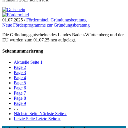
01.07.2025
/
Fördermittel
,
Gründungsberatung
Neue Förderprogramme zur Gründungsberatung
Die Gründungsgutscheine des Landes Baden-Württemberg und der
EU wurden zum 01.07.25 neu aufgelegt.
Seitennummerierung
Aktuelle Seite
1
Page
2
Page
3
Page
4
Page
5
Page
6
Page
7
Page
8
Page
9
…
Nächste Seite
Nächste Seite ›
Letzte Seite
Letzte Seite »