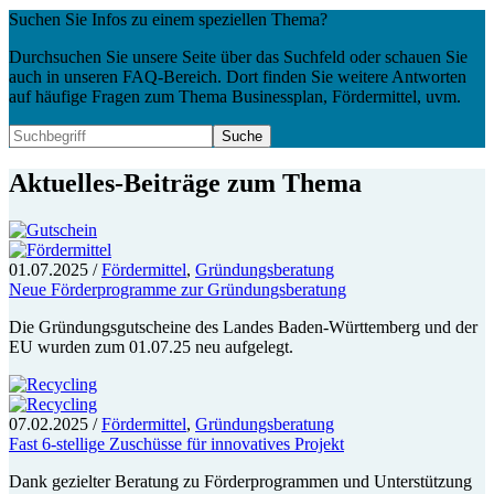
Suchen Sie Infos zu einem speziellen Thema?
Durchsuchen Sie unsere Seite über das Suchfeld oder schauen Sie
auch in unseren FAQ-Bereich. Dort finden Sie weitere Antworten
auf häufige Fragen zum Thema Businessplan, Fördermittel, uvm.
Aktuelles-Beiträge zum Thema
01.07.2025
/
Fördermittel
,
Gründungsberatung
Neue Förderprogramme zur Gründungsberatung
Die Gründungsgutscheine des Landes Baden-Württemberg und der
EU wurden zum 01.07.25 neu aufgelegt.
07.02.2025
/
Fördermittel
,
Gründungsberatung
Fast 6-stellige Zuschüsse für innovatives Projekt
Dank gezielter Beratung zu Förderprogrammen und Unterstützung