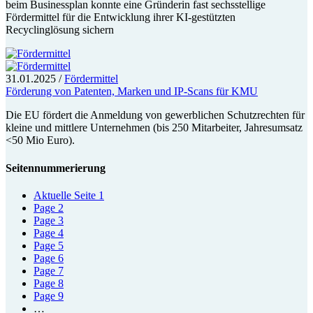
beim Businessplan konnte eine Gründerin fast sechsstellige
Fördermittel für die Entwicklung ihrer KI-gestützten
Recyclinglösung sichern
31.01.2025
/
Fördermittel
Förderung von Patenten, Marken und IP-Scans für KMU
Die EU fördert die Anmeldung von gewerblichen Schutzrechten für
kleine und mittlere Unternehmen (bis 250 Mitarbeiter, Jahresumsatz
<50 Mio Euro).
Seitennummerierung
Aktuelle Seite
1
Page
2
Page
3
Page
4
Page
5
Page
6
Page
7
Page
8
Page
9
…