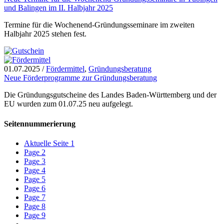
und Balingen im II. Halbjahr 2025
Termine für die Wochenend-Gründungsseminare im zweiten
Halbjahr 2025 stehen fest.
01.07.2025
/
Fördermittel
,
Gründungsberatung
Neue Förderprogramme zur Gründungsberatung
Die Gründungsgutscheine des Landes Baden-Württemberg und der
EU wurden zum 01.07.25 neu aufgelegt.
Seitennummerierung
Aktuelle Seite
1
Page
2
Page
3
Page
4
Page
5
Page
6
Page
7
Page
8
Page
9