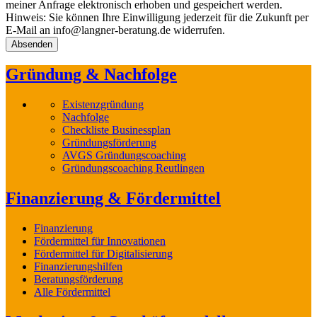
meiner Anfrage elektronisch erhoben und gespeichert werden.
Hinweis: Sie können Ihre Einwilligung jederzeit für die Zukunft per
E-Mail an info@langner-beratung.de widerrufen.
Gründung & Nachfolge
Existenzgründung
Nachfolge
Checkliste Businessplan
Gründungsförderung
AVGS Gründungscoaching
Gründungscoaching Reutlingen
Finanzierung & Fördermittel
Finanzierung
Fördermittel für Innovationen
Fördermittel für Digitalisierung
Finanzierungshilfen
Beratungsförderung
Alle Fördermittel