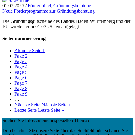
01.07.2025
/
Fördermittel
,
Gründungsberatung
Neue Förderprogramme zur Gründungsberatung
Die Gründungsgutscheine des Landes Baden-Württemberg und der
EU wurden zum 01.07.25 neu aufgelegt.
Seitennummerierung
Aktuelle Seite
1
Page
2
Page
3
Page
4
Page
5
Page
6
Page
7
Page
8
Page
9
…
Nächste Seite
Nächste Seite ›
Letzte Seite
Letzte Seite »
Suchen Sie Infos zu einem speziellen Thema?
Durchsuchen Sie unsere Seite über das Suchfeld oder schauen Sie