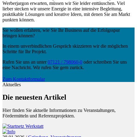
Werberjargon erwarten, müssen wir Sie leider enttäuschen. Viel
lieber stecken wir unsere Energie in eine intensive Begleitung,
praktikable Lösungen und kreative Ideen, mit denen Sie am Markt
punkten können.
Sie wollen erfahren, wie Sie Ihr Business auf die Erfolgsspur
bringen können?
In einem unverbindlichen Gespräch skizzieren wir die möglichen
Schritte für Ihr Projekt.
Rufen Sie uns an unter
07121 / 798060-0
oder schreiben Sie uns
eine Nachricht. Wir rufen Sie gern zurück.
Zum Kontaktformular
Aktuelles
Die neuesten Artikel
Hier finden Sie aktuelle Informationen zu Veranstaltungen,
Fördermitteln und Referenzprojekten.