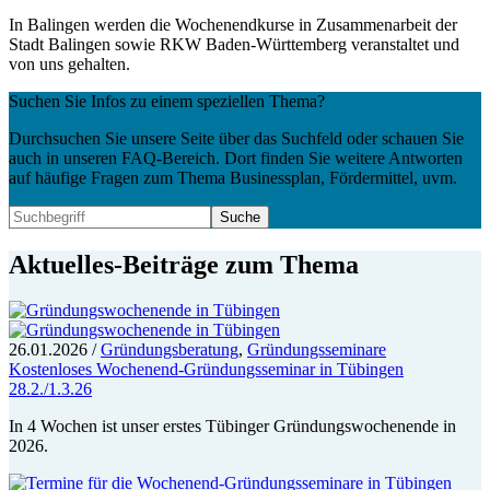
In Balingen werden die Wochenendkurse in Zusammenarbeit der
Stadt Balingen sowie RKW Baden-Württemberg veranstaltet und
von uns gehalten.
Suchen Sie Infos zu einem speziellen Thema?
Durchsuchen Sie unsere Seite über das Suchfeld oder schauen Sie
auch in unseren FAQ-Bereich. Dort finden Sie weitere Antworten
auf häufige Fragen zum Thema Businessplan, Fördermittel, uvm.
Aktuelles-Beiträge zum Thema
26.01.2026
/
Gründungsberatung
,
Gründungsseminare
Kostenloses Wochenend-Gründungsseminar in Tübingen
28.2./1.3.26
In 4 Wochen ist unser erstes Tübinger Gründungswochenende in
2026.