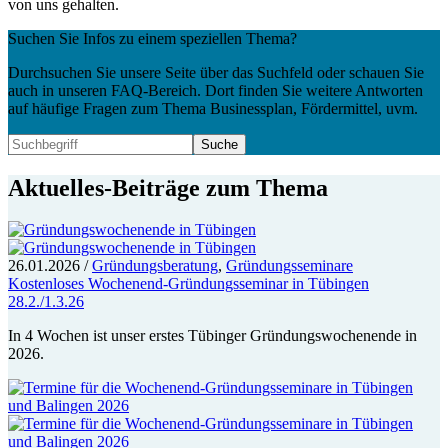
von uns gehalten.
Suchen Sie Infos zu einem speziellen Thema?
Durchsuchen Sie unsere Seite über das Suchfeld oder schauen Sie
auch in unseren FAQ-Bereich. Dort finden Sie weitere Antworten
auf häufige Fragen zum Thema Businessplan, Fördermittel, uvm.
Aktuelles-Beiträge zum Thema
26.01.2026
/
Gründungsberatung
,
Gründungsseminare
Kostenloses Wochenend-Gründungsseminar in Tübingen
28.2./1.3.26
In 4 Wochen ist unser erstes Tübinger Gründungswochenende in
2026.