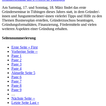
Am Samstag, 17. und Sonntag, 18. März findet das erste
Gründerseminar in Tübingen dieses Jahres statt, in dem Gründer/-
innen und Jungunternehmer/-innen vielerlei Tipps und Hilfe zu den
Themen Businessplan erstellen, Gründerzuschuss beantragen,
Gründungsformalitäten, Finanzierung, Fördermitteln und vielen
weiteren Aspekten einer Gründung erhalten.
Seitennummerierung
Erste Seite
« First
Vorherige Seite
‹‹
Page
1
Page
2
Page
3
Page
4
Aktuelle Seite
5
Page
6
Page
7
Page
8
Page
9
…
Nächste Seite
››
Letzte Seite
Last »