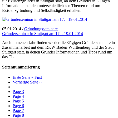
für Existenzgründer in Stuttgart statt, an dem Gründer in 3 Tagen
Informationen zu den unterschiedlichsten Themen rund um
Existenzgründung und Selbständigkeit erhalten.
05.01.2014
/
Gründungsseminare
Gründerseminar in Stuttgart am 17. - 19.01.2014
Auch im neuen Jahr finden wieder die 3tägigen Gründerseminare in
Zusammenarbeit mit dem RKW Baden-Württemberg und der Stadt
Stuttgart statt, in denen Gründer Informationen und Tipps rund um
das The
Seitennummerierung
Erste Seite
« First
Vorherige Seite
‹‹
…
Page
3
Page
4
Page
5
Page
6
Page
7
Page
8