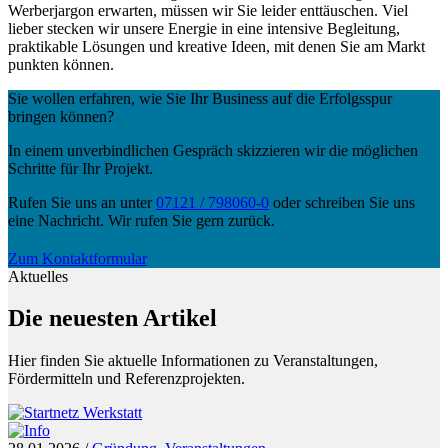
Werberjargon erwarten, müssen wir Sie leider enttäuschen. Viel
lieber stecken wir unsere Energie in eine intensive Begleitung,
praktikable Lösungen und kreative Ideen, mit denen Sie am Markt
punkten können.
Sie wollen erfahren, wie Sie Ihr Business auf die Erfolgsspur
bringen können?
In einem unverbindlichen Gespräch skizzieren wir die möglichen
Schritte für Ihr Projekt.
Rufen Sie uns an unter
07121 / 798060-0
oder schreiben Sie uns
eine Nachricht. Wir rufen Sie gern zurück.
Zum Kontaktformular
Aktuelles
Die neuesten Artikel
Hier finden Sie aktuelle Informationen zu Veranstaltungen,
Fördermitteln und Referenzprojekten.